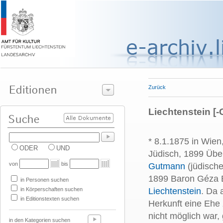
Zurück
Liechtenstein [-
* 8.1.1875 in Wien
ODER
UND
Jüdisch, 1899 Über
von
bis
Gutmann
(jüdische
1899 Baron Géza E
in Personen suchen
in Körperschaften suchen
Liechtenstein
. Da 
in Editionstexten suchen
Herkunft eine Ehe
nicht möglich war,
in den Kategorien suchen