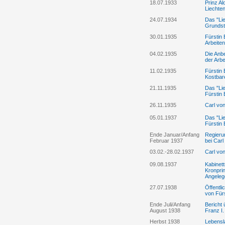
18.07.1933
Prinz A
Liechte
24.07.1934
Das "Lie
Grundst
30.01.1935
Fürstin 
Arbeite
04.02.1935
Die Anbe
der Arb
11.02.1935
Fürstin 
Kostbar
21.11.1935
Das "Li
Fürstin 
26.11.1935
Carl von
05.01.1937
Das "Li
Fürstin 
Ende Januar/Anfang
Regierun
Februar 1937
bei Car
03.02.-28.02.1937
Carl vo
09.08.1937
Kabinett
Kronprin
Angelege
27.07.1938
Öffentl
von Fürs
Ende Juli/Anfang
Bericht 
August 1938
Franz I
Herbst 1938
Lebensla