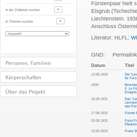
Fürstenpaar hielt
in der Zeitleiste suchen
Eisgrub (Tschechie
Liechtenstein. 19
in Themen suchen
Anschluss Österrei
Literatur: HLFL;
Wi
GND:
Permalink
Datum
Titel
13.08.1929
Die "Lie
für Fürs
1930
Bericht
II. zu 
Ereigni
15.08.1931
Das "Lie
Liechte
das Für
17.08.1932
Fürstin 
03.09.1932
Fürst Fr
Planken
13.06.1933
Franz W