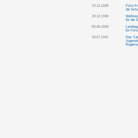
13.12.1938
Fürst F
die Sch
29.12.1938
Weihnac
für die 
03.06.1939
Landtag
für Fürs
28.07.1941
Das "Lie
Jugendsp
Regieru