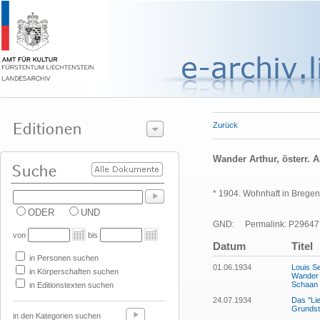
Zurück
Wander Arthur, österr. A
* 1904. Wohnhaft in Bregen
ODER
UND
GND:
Permalink: P29647
von
bis
Datum
Titel
in Personen suchen
01.06.1934
Louis Se
in Körperschaften suchen
Wander d
Schaan z
in Editionstexten suchen
24.07.1934
Das "Lie
Grundst
in den Kategorien suchen