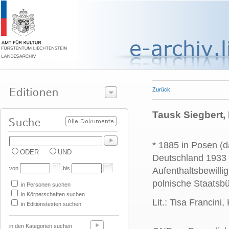
Zurück
Tausk Siegbert, 
* 1885 in Posen (d
ODER
UND
Deutschland 1933 u
von
bis
Aufenthaltsbewilli
polnische Staatsb
in Personen suchen
in Körperschaften suchen
Lit.: Tisa Francini,
in Editionstexten suchen
in den Kategorien suchen