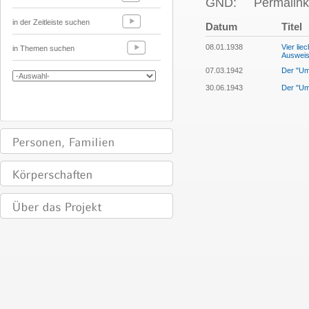
GND:
Permalink
in der Zeitleiste suchen
Datum
Titel
08.01.1938
Vier lie
in Themen suchen
Ausweis
07.03.1942
Der "Um
30.06.1943
Der "Um