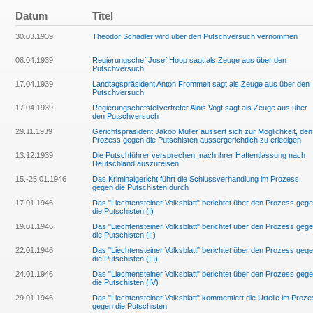
Datum
Titel
30.03.1939
Theodor Schädler wird über den Putschversuch vernommen
08.04.1939
Regierungschef Josef Hoop sagt als Zeuge aus über den
Putschversuch
17.04.1939
Landtagspräsident Anton Frommelt sagt als Zeuge aus über den
Putschversuch
17.04.1939
Regierungschefstellvertreter Alois Vogt sagt als Zeuge aus über
den Putschversuch
29.11.1939
Gerichtspräsident Jakob Müller äussert sich zur Möglichkeit, den
Prozess gegen die Putschisten aussergerichtlich zu erledigen
13.12.1939
Die Putschführer versprechen, nach ihrer Haftentlassung nach
Deutschland auszureisen
15.-25.01.1946
Das Kriminalgericht führt die Schlussverhandlung im Prozess
gegen die Putschisten durch
17.01.1946
Das "Liechtensteiner Volksblatt" berichtet über den Prozess geg
die Putschisten (I)
19.01.1946
Das "Liechtensteiner Volksblatt" berichtet über den Prozess geg
die Putschisten (II)
22.01.1946
Das "Liechtensteiner Volksblatt" berichtet über den Prozess geg
die Putschisten (III)
24.01.1946
Das "Liechtensteiner Volksblatt" berichtet über den Prozess geg
die Putschisten (IV)
29.01.1946
Das "Liechtensteiner Volksblatt" kommentiert die Urteile im Proz
gegen die Putschisten