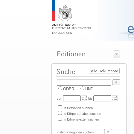
ODER
UND
von
bis
in Personen suchen
in Körperschaften suchen
in Editionstexten suchen
in den Kategorien suchen