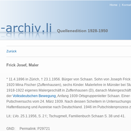
Home
|
Kontak
Quellenedition 1928-1950
Zurück
Frick Josef, Maler
* 11.4.1896 in Zürich, † 23.1.1956. Bürger von Schaan. Sohn von Joseph Frick 
1920 Mina Fischer (Zuffenhausen), sechs Kinder. Malerlehre in Münster bei Stu
1918-1922 eigenes Malergeschäft in Zuffenhausen (D), danach Malergeschäft
der
Volksdeutschen Bewegung
, Anfang 1939 Ortsgruppenleiter Schaan. Einer 
Putschversuchs vom 24. März 1939. Nach dessen Scheitern in Untersuchungsh
Haftentlassung und Ausreise nach Deutschland. 1946 im Putschistenprozess zu 
Lit.: LVo. 25.1.1956, S. 2 f.; Tschugmell, Familienbuch Schaan S. 38 und 41.
GND:
Permalink: P29721