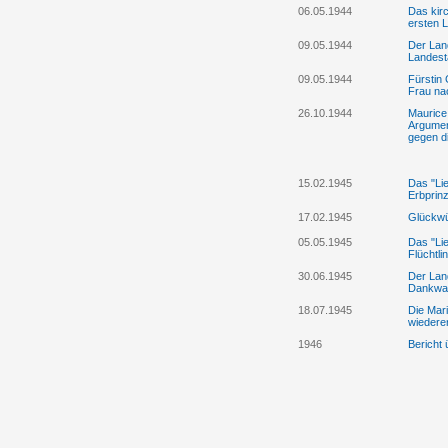
06.05.1944
Das kirc
ersten 
09.05.1944
Der Lan
Landest
09.05.1944
Fürstin 
Frau na
26.10.1944
Maurice 
Argumen
gegen di
15.02.1945
Das "Lie
Erbprin
17.02.1945
Glückwü
05.05.1945
Das "Lie
Flüchtl
30.06.1945
Der Lan
Dankwall
18.07.1945
Die Mari
wiederer
1946
Bericht