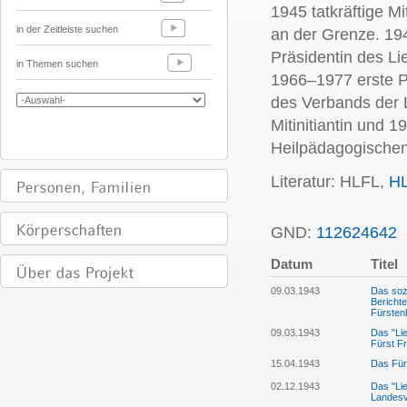
1945 tatkräftige Mi
in der Zeitleiste suchen
an der Grenze. 194
Präsidentin des L
in Themen suchen
1966–1977 erste P
des Verbands der L
Mitinitiantin und 
Heilpädagogischen
Literatur: HLFL,
H
GND:
112624642
Datum
Titel
09.03.1943
Das sozi
Berichte
Fürsten
09.03.1943
Das "Lie
Fürst Fr
15.04.1943
Das Für
02.12.1943
Das "Lie
Landesv