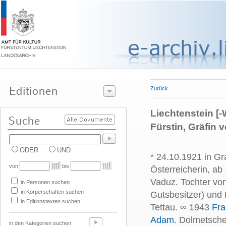
Zurück
Liechtenstein [-
Fürstin, Gräfin 
ODER
UND
* 24.10.1921 in Gr
von
bis
Österreicherin, a
Vaduz. Tochter von
in Personen suchen
in Körperschaften suchen
Gutsbesitzer) und 
in Editionstexten suchen
Tettau. ∞ 1943
Fra
Adam
. Dolmetsche
in den Kategorien suchen