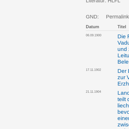
Literatur: HLFL
GND:
Permalink
Datum
Titel
06.09.1900
Die 
Vadu
und 
Leit
Bel
17.11.1902
Der 
zur 
Erzh
21.11.1904
Land
teilt
liec
bevo
eine
zwis