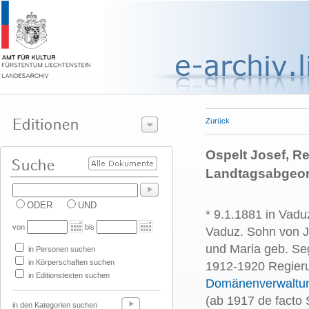
Zurück
Ospelt Josef, R
Landtagsabgeor
ODER
UND
* 9.1.1881 in Vadu
von
bis
Vaduz. Sohn von J
und Maria geb. Seg
in Personen suchen
in Körperschaften suchen
1912-1920 Regieru
in Editionstexten suchen
Domänenverwaltu
(ab 1917 de facto 
in den Kategorien suchen