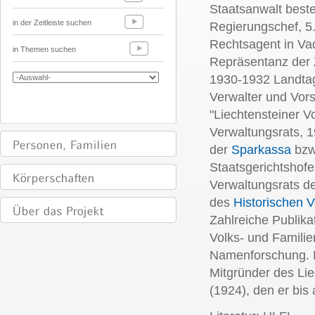
Staatsanwalt beste
in der Zeitleiste suchen
Regierungschef, 5
Rechtsagent in Va
in Themen suchen
Repräsentanz der Z
1930-1932 Landta
Verwalter und Vor
"Liechtensteiner Vo
Verwaltungsrats, 1
der
Sparkassa
bzw
Staatsgerichtshof
Verwaltungsrats de
des
Historischen V
Zahlreiche Publika
Volks- und Famili
Namenforschung. 
Mitgründer des Lie
(1924), den er bis 