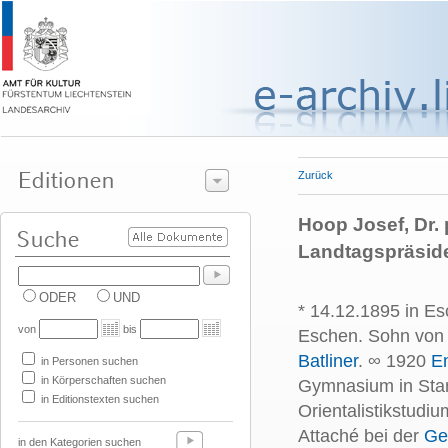
Zurück
Hoop Josef, Dr. p
Landtagspräsid
ODER
UND
* 14.12.1895 in Es
von
bis
Eschen. Sohn vo
Batliner
. ∞ 1920
Em
in Personen suchen
in Körperschaften suchen
Gymnasium in Stan
in Editionstexten suchen
Orientalistikstudiu
Attaché bei der
Ge
in den Kategorien suchen