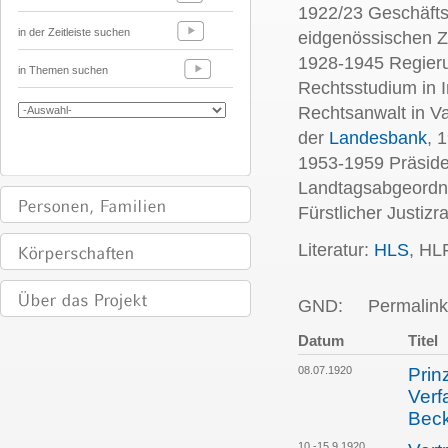
1922/23 Geschäftst
in der Zeitleiste suchen
eidgenössischen Zo
1928-1945 Regieru
in Themen suchen
Rechtsstudium in I
Rechtsanwalt in V
der
Landesbank
, 
1953-1959 Präside
Landtagsabgeordne
Fürstlicher Justizra
Literatur:
HLS
, HL
GND:
Permalink
Datum
Titel
08.07.1920
Prin
Verf
Bec
10.-15.9.1920