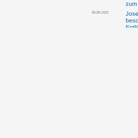
zum 
06.08.1922
Jose
besc
Entl
12.08.1922
Das 
Auss
der 
vorg
Sic
07.02.1923
Jose
teil
Wien
auf 
ausw
09.02.1923
Die 
Vors
Gesc
öste