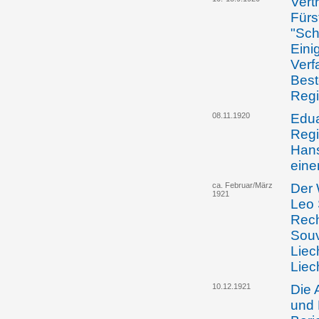
Vert
Fürs
"Sch
Eini
Verf
Best
Regi
08.11.1920
Edua
Regi
Hans
eine
ca. Februar/März
Der 
1921
Leo 
Rech
Souv
Liec
Liec
10.12.1921
Die 
und 