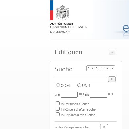
ODER
UND
von
bis
in Personen suchen
in Körperschaften suchen
in Editionstexten suchen
in den Kategorien suchen