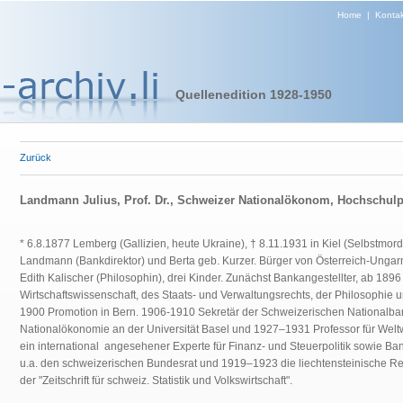
Home
|
Kontak
Quellenedition 1928-1950
Zurück
Landmann Julius, Prof. Dr., Schweizer Nationalökonom, Hochschulp
* 6.8.1877 Lemberg (Gallizien, heute Ukraine), † 8.11.1931 in Kiel (Selbstmor
Landmann (Bankdirektor) und Berta geb. Kurzer. Bürger von Österreich-Ungar
Edith Kalischer (Philosophin), drei Kinder. Zunächst Bankangestellter, ab 189
Wirtschaftswissenschaft, des Staats- und Verwaltungsrechts, der Philosophie u
1900 Promotion in Bern. 1906-1910 Sekretär der Schweizerischen Nationalban
Nationalökonomie an der Universität Basel und 1927–1931 Professor für Weltw
ein international angesehener Experte für Finanz- und Steuerpolitik sowie B
u.a. den schweizerischen Bundesrat und 1919–1923 die liechtensteinische Reg
der "Zeitschrift für schweiz. Statistik und Volkswirtschaft".