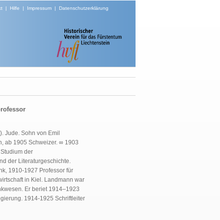
t
|
Hilfe
|
Impressum
|
Datenschutzerklärung
rofessor
d). Jude. Sohn von Emil
n, ab 1905 Schweizer. ∞ 1903
6 Studium der
nd der Literaturgeschichte.
k, 1910-1927 Professor für
irtschaft in Kiel. Landmann war
ankwesen. Er beriet 1914–1923
ierung. 1914-1925 Schriftleiter