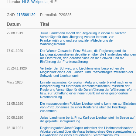
Literatur:
HLS
,
Wikipedia
, HLFL
GND:
118569139
Permalink: P29885
Datum
Titel
22.08.1919
Julius Landmann macht der Regierung in einem Gutachten
Vorschläge für den Übergang von der Kronen- zur
Frankenwährung und zur sozialen Abfederung der
Währungsreform
17.01.1920
Der Wiener Gesandte Prinz Eduard, die Regierung und die
Landtagsabgeordneten debattieren über die Handelsbeziehungen
mit Österreich, den Zollanschluss an die Schweiz und die
Einführung der Frankenwährung
23./24.1.1920
Vertreter der Schweiz und Liechtensteins besprechen die
Möglichkeit eines Zoll-, Justiz- und Postvertrages zwischen der
Schweiz und Liechtenstein
März 1920
Ein internationales Konsortium Aufgrund unterbreitet nach einer
Besprechung mit führenden liechtensteinischen Politikern der
Regierung Vorschläge für die Durchführung der Währungsreform
bzw. zur Schaffung einer neuen Bank mit einer gesonderten
Notenabteilung
21.05.1920
Die massgebenden Politiker Liechtensteins kommen auf Einladun
von Prinz Johannes zu einer Konferenz über die Peerfrage
zusammen
20.08.1920
Julius Landmann berät Prinz Karl von Liechtenstein in Bezug auf
die geplante Bankgründung
15.10.1921
Regierungschef Josef Ospelt orientiert den Liechtensteinischen
Arbeiterverband über die Ausarbeitung eines Gesetzentwurfes zu
Gewährleistung eines steuerfreien Existenzminimums