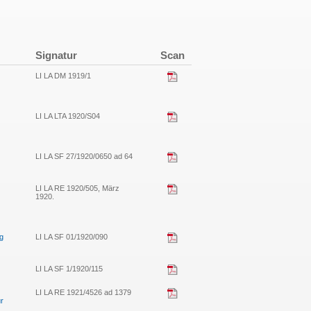
Signatur
Scan
LI LA DM 1919/1
LI LA LTA 1920/S04
LI LA SF 27/1920/0650 ad 64
LI LA RE 1920/505, März
1920.
g
LI LA SF 01/1920/090
LI LA SF 1/1920/115
LI LA RE 1921/4526 ad 1379
r