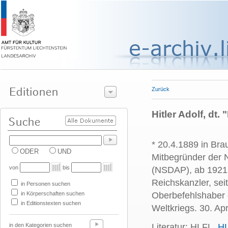
Zurück
Hitler Adolf, dt
* 20.4.1889 in Bra
ODER
UND
Mitbegründer der N
von
bis
(NSDAP), ab 1921
Reichskanzler, sei
in Personen suchen
in Körperschaften suchen
Oberbefehlshaber 
in Editionstexten suchen
Weltkriegs. 30. Apr
in den Kategorien suchen
Literatur: HLFL,
H