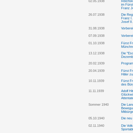
02.05.1938
Reichska
im Fürst
Franz J
26.07.1938
Die Reg
Franz I
Josef II.
31.08.1938
Vorberei
07.09.1938
Vorberei
01.10.1938
Fürst Fr
Münchn
13.12.1938
Die "Es
Dezembe
20.02.1939
Programm
20.04.1939
Fürst Fr
Hitler z
10.11.1939
Fürst Fr
des Bür
11.11.1939
Adolf Hi
Glückwü
Attentat
Sommer 1940
Die Land
Bewegun
Mitbürg
05.10.1940
Die neu 
02.11.1940
Die Vol
Sportabt