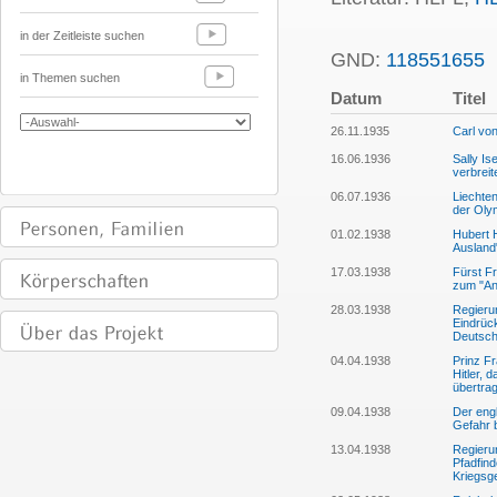
in der Zeitleiste suchen
GND:
118551655
P
in Themen suchen
Datum
Titel
26.11.1935
Carl von
16.06.1936
Sally Is
verbrei
06.07.1936
Liechten
der Olym
01.02.1938
Hubert 
Ausland
17.03.1938
Fürst Fr
zum "An
28.03.1938
Regieru
Eindrück
Deutsch
04.04.1938
Prinz Fr
Hitler, 
übertra
09.04.1938
Der engl
Gefahr 
13.04.1938
Regieru
Pfadfind
Kriegsg