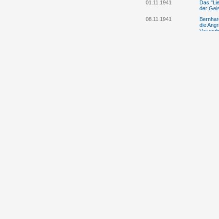
01.11.1941
Das "Lie
der Gei
08.11.1941
Bernhard
die Angr
Verungl
08.04.1942
Die VDB
gefallen
03.03.1943
Das "Lie
von Reic
des Jud
26.07.1944
Telegra
anlässl
Juli 194
11.12.1945
Die Ver
Friedri
15.-25.01.1946
Das Kri
gegen d
17.01.1946
Das "Lie
die Puts
19.01.1946
Das "Lie
die Puts
22.01.1946
Das "Lie
die Puts
13.05.1946
Hermann
Volksde
17.06.1968
Joseph 