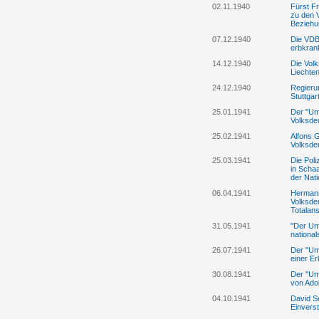
02.11.1940
Fürst F
zu den 
Beziehu
07.12.1940
Die VDB
erbkran
14.12.1940
Die Vol
Liechten
24.12.1940
Regieru
Stuttgar
25.01.1941
Der "Umb
Volksde
25.02.1941
Alfons G
Volksde
25.03.1941
Die Poli
in Scha
der Nat
06.04.1941
Hermann
Volksde
Totalans
31.05.1941
"Der Umb
national
26.07.1941
Der "Um
einer Er
30.08.1941
Der "Um
von Adol
04.10.1941
David Se
Einvers