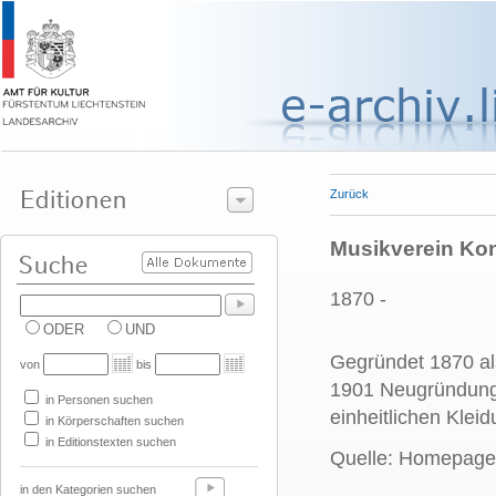
Zurück
Musikverein Ko
1870 -
ODER
UND
Gegründet 1870 als
von
bis
1901 Neugründung 
in Personen suchen
einheitlichen Kleid
in Körperschaften suchen
in Editionstexten suchen
Quelle: Homepage
in den Kategorien suchen