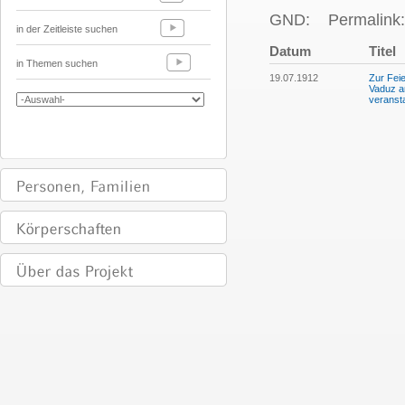
GND:
Permalink:
in der Zeitleiste suchen
Datum
Titel
in Themen suchen
19.07.1912
Zur Fei
Vaduz a
veransta