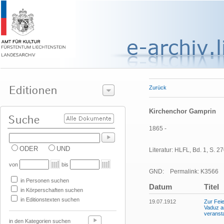
Zurück
Kirchenchor Gamprin
1865 -
ODER
UND
Literatur: HLFL, Bd. 1, S. 27
von
bis
GND:
Permalink: K3566
in Personen suchen
Datum
Titel
in Körperschaften suchen
in Editionstexten suchen
19.07.1912
Zur Fei
Vaduz a
veransta
in den Kategorien suchen