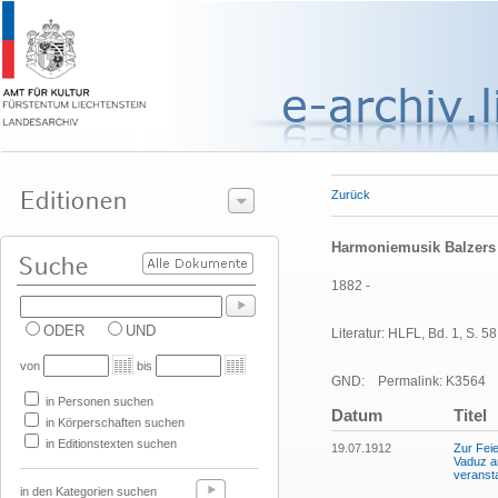
Zurück
Harmoniemusik Balzers
1882 -
ODER
UND
Literatur: HLFL, Bd. 1, S. 58
von
bis
GND:
Permalink: K3564
in Personen suchen
Datum
Titel
in Körperschaften suchen
in Editionstexten suchen
19.07.1912
Zur Fei
Vaduz a
veransta
in den Kategorien suchen