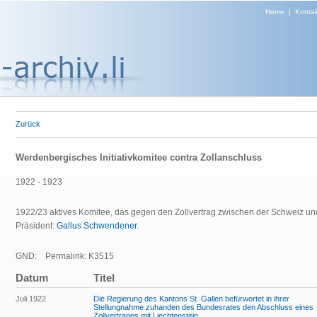
Home
|
Kontak
Zurück
Werdenbergisches Initiativkomitee contra Zollanschluss
1922 - 1923
1922/23 aktives Komitee, das gegen den Zollvertrag zwischen der Schweiz und 
Präsident:
Gallus Schwendener
.
GND:
Permalink: K3515
Datum
Titel
Juli 1922
Die Regierung des Kantons St. Gallen befürwortet in ihrer
Stellungnahme zuhanden des Bundesrates den Abschluss eines
Zollvertrages mit Liechtenstein