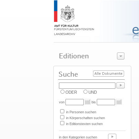
ODER
UND
von
bis
in Personen suchen
in Körperschaften suchen
in Editionstexten suchen
in den Kategorien suchen