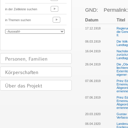
GND:
Permalink:
in der Zeitleiste suchen
Datum
Titel
in Themen suchen
17.12.1918
Regierun
die Gen
II.
06.03.1919
Die Volk
Landtag
16.04.1919
Nachdem
zurückz
Landtag
26.04.1919
Die „Ob
liechte
Exterrit
eigener 
07.06.1919
Prinz Ed
Ernennu
Abgeord
ernenne
07.06.1919
Prinz Ed
Ernennu
Abgeord
ernenne
20.03.1920
Gustav 
Verfassu
06.04.1920
Landesv
Forderu