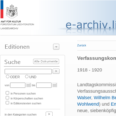
Zurück
Verfassungskom
1918 - 1920
ODER
UND
Landtagskommission
von
bis
Verfassungsaussch
in Personen suchen
Walser
,
Wilhelm B
in Körperschaften suchen
Wohlwend
) und
Em
in Editionstexten suchen
neue, siebenköpfi
in den Kategorien suchen