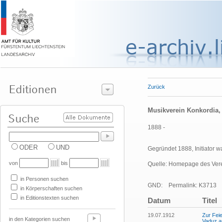
Zurück
Musikverein Konkordia
1888 -
ODER
UND
Gegründet 1888, Initiator w
von
bis
Quelle: Homepage des Vere
in Personen suchen
GND:
Permalink: K3713
in Körperschaften suchen
in Editionstexten suchen
Datum
Titel
19.07.1912
Zur Fei
in den Kategorien suchen
Vaduz a