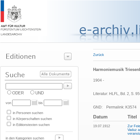
Zurück
Harmoniemusik Triesen
1904 -
ODER
UND
Literatur: HLFL, Bd. 2, S. 95
von
bis
GND:
Permalink: K3574
in Personen suchen
Datum
Titel
in Körperschaften suchen
in Editionstexten suchen
19.07.1912
Zur Fei
Vaduz a
veransta
in den Kategorien suchen