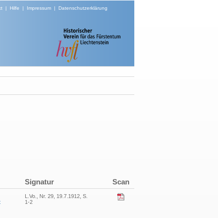
t
|
Hilfe
|
Impressum
|
Datenschutzerklärung
Signatur
Scan
L.Vo., Nr. 29, 19.7.1912, S.
t
1-2