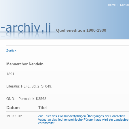
Home
|
Kontak
Quellenedition 1900-1930
Zurück
Männerchor Nendeln
1891 -
Literatur: HLFL, Bd. 2, S. 649.
GND:
Permalink: K3568
Datum
Titel
19.07.1912
Zur Feier des zweihundertjährigen Überganges der Grafschaft
Vaduz an das liechtensteinische Fürstenhaus wird ein Landesfes
veranstaltet