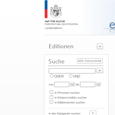
ODER
UND
von
bis
in Personen suchen
in Körperschaften suchen
in Editionstexten suchen
in den Kategorien suchen