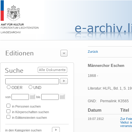
Zurück
Männerchor Eschen
1868 -
ODER
UND
Literatur: HLFL, Bd. 1, S. 19
von
bis
GND:
Permalink: K3565
in Personen suchen
Datum
Titel
in Körperschaften suchen
in Editionstexten suchen
19.07.1912
Zur Fei
Vaduz a
veransta
in den Kategorien suchen