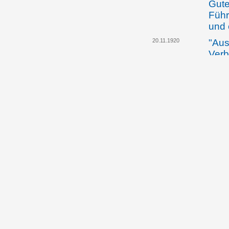
Gute
Führ
und 
20.11.1920
"Aus
Verb
haus
Mädc
Frau
11.08.1924
Die 
im I
Auft
Balz
beha
Lan
auss
Arm