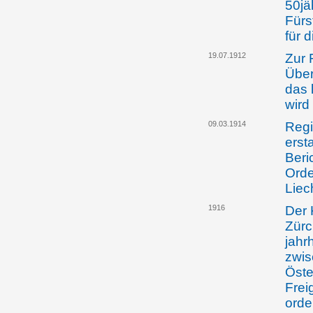
50jä
Fürs
für 
19.07.1912
Zur 
Über
das 
wird
09.03.1914
Regi
erst
Beri
Orde
Liec
1916
Der 
Zürc
jahr
zwis
Öste
Frei
orde