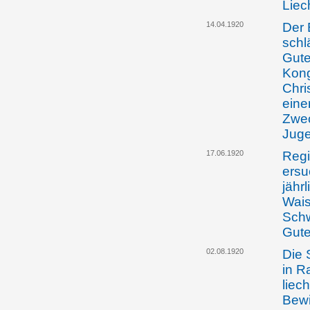
Liec
14.04.1920
Der 
schl
Gute
Kong
Chri
eine
Zwec
Juge
17.06.1920
Regi
ersu
jähr
Wais
Schw
Gute
02.08.1920
Die 
in R
liec
Bewi