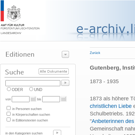
Zurück
Gutenberg, Instit
1873 - 1935
ODER
UND
1873 als höhere T
von
bis
christlichen Liebe
e
in Personen suchen
Schulbetriebs. 192
in Körperschaften suchen
"
Anbeterinnen des 
in Editionstexten suchen
Gemeinschaft nahm
in den Kategorien suchen