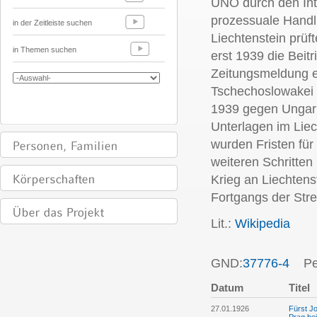
UNO durch den Int
prozessuale Handlu
in der Zeitleiste suchen
Liechtenstein prüf
in Themen suchen
erst 1939 die Beit
Zeitungsmeldung e
Tschechoslowakei 
1939 gegen Ungarn
Unterlagen im Liec
wurden Fristen für
weiteren Schritte
Krieg an Liechtens
Fortgangs der Strei
Lit.:
Wikipedia
GND:
37776-4
Per
Datum
Titel
27.01.1926
Fürst Jo