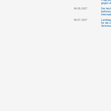
Prag be
gegen d
06.05.1927
Der liec
befürwor
Internat
08.07.1927
Landtags
für die 
Vertretu