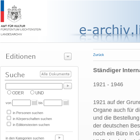
Zurück
Ständiger Intern
1921 - 1946
ODER
UND
1921 auf der Grun
von
bis
Organe auch für d
in Personen suchen
und die Bestellung
in Körperschaften suchen
der deutschen Bes
in Editionstexten suchen
noch ein Büro in G
in den Kategorien suchen