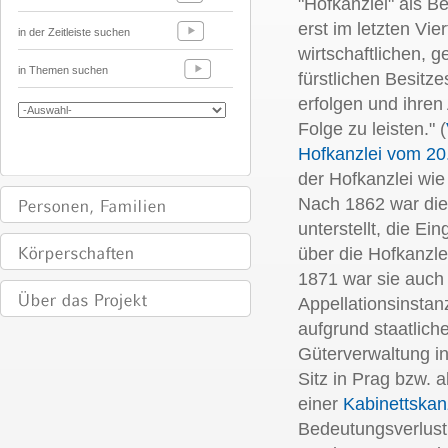
"Hofkanzlei" als B
erst im letzten Vie
in der Zeitleiste suchen
wirtschaftlichen, 
in Themen suchen
fürstlichen Besitz
erfolgen und ihren
Folge zu leisten." (
Hofkanzlei vom 20
der Hofkanzlei wie
Nach 1862 war die
unterstellt, die E
über die Hofkanzlei
1871 war sie auch
Appellationsinsta
aufgrund staatlich
Güterverwaltung i
Sitz in Prag bzw. 
einer
Kabinettskan
Bedeutungsverlust