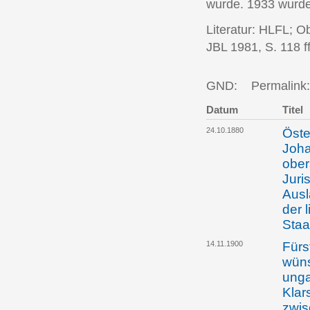
wurde. 1933 wurde 
Literatur: HLFL; O
JBL 1981, S. 118 ff
GND:
Permalink:
Datum
Titel
24.10.1880
Öste
Joha
ober
Juri
Ausl
der 
Staa
14.11.1900
Fürs
wüns
unga
Klar
zwis