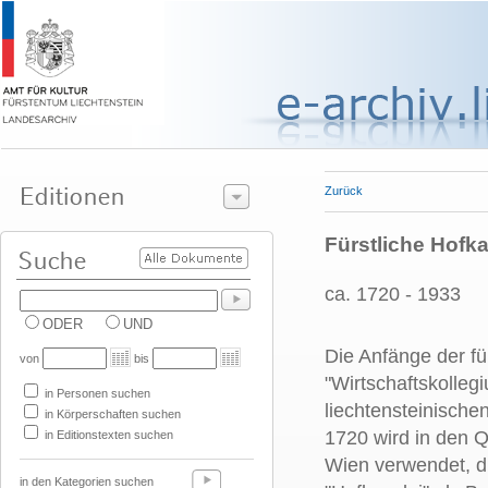
Zurück
Fürstliche Hofka
ca. 1720 - 1933
ODER
UND
Die Anfänge der für
von
bis
"Wirtschaftskollegi
in Personen suchen
liechtensteinische
in Körperschaften suchen
1720 wird in den Qu
in Editionstexten suchen
Wien verwendet, di
in den Kategorien suchen