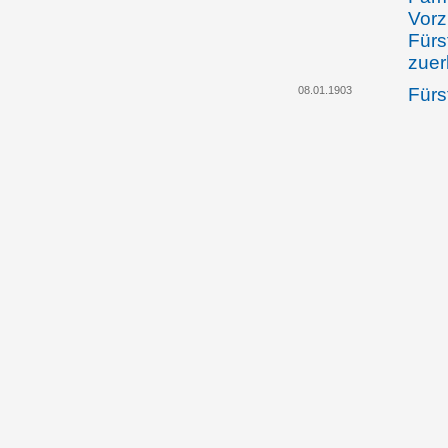
Vorz
Fürs
zuer
08.01.1903
Fürst
Ehes
Erzh
Verz
poli
liec
20.04.1903
Der 
Land
Lan
Land
unte
Verm
Erzh
21.11.1904
Land
teilt
liec