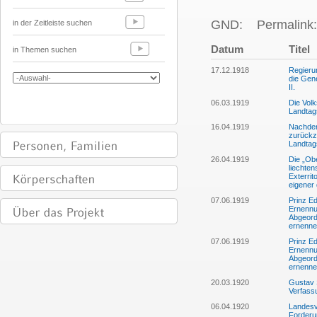
GND:
Permalink:
in der Zeitleiste suchen
Datum
Titel
in Themen suchen
17.12.1918
Regierun
die Gen
II.
06.03.1919
Die Volk
Landtag
16.04.1919
Nachdem
zurückz
Landtag
26.04.1919
Die „Ob
liechte
Exterrit
eigener 
07.06.1919
Prinz Ed
Ernennu
Abgeord
ernenne
07.06.1919
Prinz Ed
Ernennu
Abgeord
ernenne
20.03.1920
Gustav 
Verfassu
06.04.1920
Landesv
Forderu