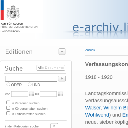
Zurück
Verfassungskom
1918 - 1920
ODER
UND
Landtagskommission
von
bis
Verfassungsaussch
in Personen suchen
Walser
,
Wilhelm B
in Körperschaften suchen
Wohlwend
) und
Em
in Editionstexten suchen
neue, siebenköpfi
in den Kategorien suchen