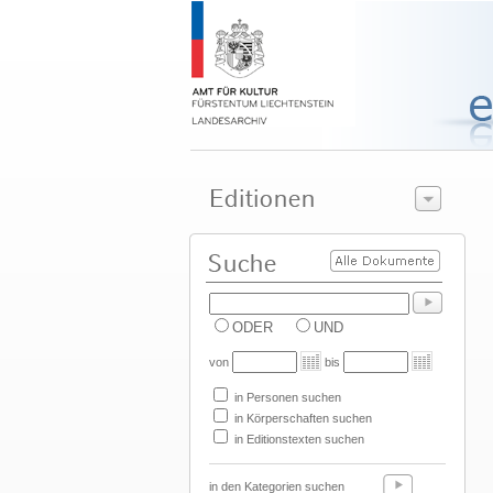
ODER
UND
von
bis
in Personen suchen
in Körperschaften suchen
in Editionstexten suchen
in den Kategorien suchen