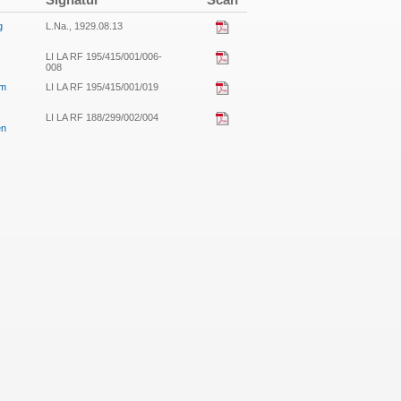
g
L.Na., 1929.08.13
LI LA RF 195/415/001/006-
008
um
LI LA RF 195/415/001/019
LI LA RF 188/299/002/004
en