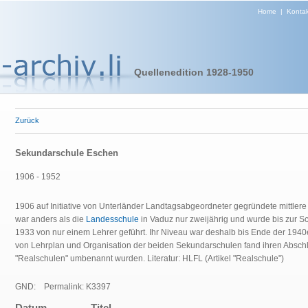
Home
|
Kontak
Quellenedition 1928-1950
Zurück
Sekundarschule Eschen
1906 - 1952
1906 auf Initiative von Unterländer Landtagsabgeordneter gegründete mittler
war anders als die
Landesschule
in Vaduz nur zweijährig und wurde bis zur Sc
1933 von nur einem Lehrer geführt. Ihr Niveau war deshalb bis Ende der 1940e
von Lehrplan und Organisation der beiden Sekundarschulen fand ihren Abschl
"Realschulen" umbenannt wurden.
Literatur: HLFL (Artikel "Realschule")
GND:
Permalink: K3397
Datum
Titel