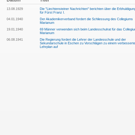
13.08.1929
Die "Liechtensteiner Nachrichten" berichten über die Erbhuldigun
für Fürst Franz I.
04.01.1940
Der Akademikerverband fordert die Schliessung des Collegiums
Marianum
19.01.1940
69 Männer verwenden sich beim Landesschulrat für das Collegi
Marianum
06.08.1941
Die Regierung fordert die Lehrer der Landesschule und der
Sekundarschule in Eschen zu Vorschlägen zu einem verbessert
Lehrplan auf