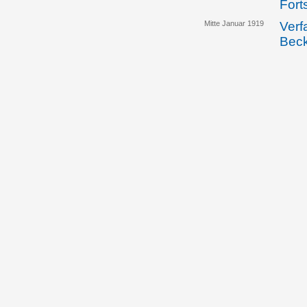
Fort
Mitte Januar 1919
Verf
Bec
18.01.1919
Die 
verö
18.01.1919
Die 
vert
gege
Volk
29.01.1919
In e
Liec
Volk
sich
sie 