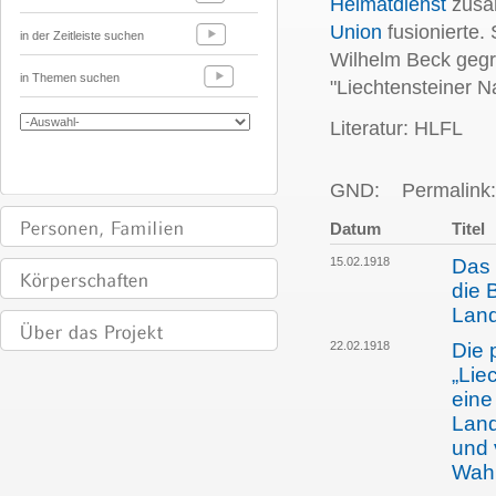
Heimatdienst
zusa
Union
fusionierte.
in der Zeitleiste suchen
Wilhelm Beck gegr
in Themen suchen
"Liechtensteiner 
Literatur: HLFL
GND:
Permalink:
Datum
Titel
15.02.1918
Das 
die 
Land
22.02.1918
Die 
„Lie
eine
Land
und 
Wah