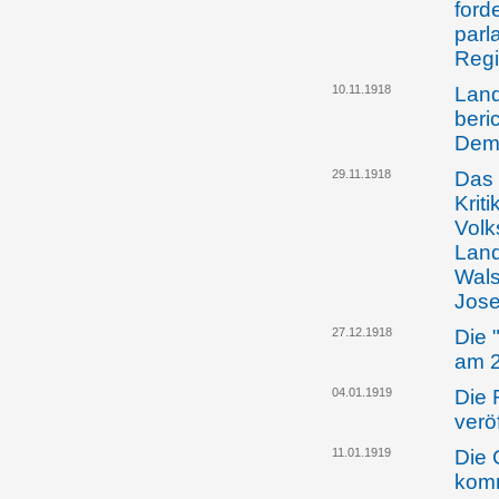
ford
parl
Reg
10.11.1918
Land
beri
Dem
29.11.1918
Das 
Kriti
Volk
Land
Wals
Jose
27.12.1918
Die 
am 2
04.01.1919
Die 
verö
11.01.1919
Die 
komm