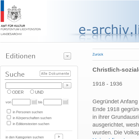
Zurück
Christlich-sozia
1918 - 1936
ODER
UND
Gegründet Anfang 1
von
bis
Ende 1918 gegrü
in Personen suchen
in ihrer Grundausr
in Körperschaften suchen
ausgerichtet, wesh
in Editionstexten suchen
wurden. Die Volks
in den Kategorien suchen