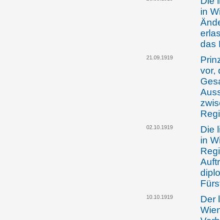
Die 
in W
Ände
erla
das 
21.09.1919
Prin
vor,
Gesa
Auss
zwis
Regi
02.10.1919
Die 
in W
Regi
Auft
dipl
Fürs
10.10.1919
Der 
Wien