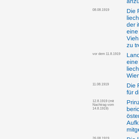
anz
08.08.1919
Die 
liec
der 
eine
Vieh
zu tr
vor dem 11.8.1919
Land
eine
liec
Wie
11.08.1919
Die 
für 
12.8.1919 (mit
Prin
Nachtrag vom
beri
14.8.1919)
öste
Aufk
mitge
26.08.1919