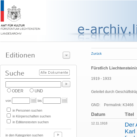
Zurück
Fürstlich Liechtenstein
1919 - 1933
ODER
UND
Geleitet durch Geschäftstr
von
bis
GND:
Permalink: K3466
in Personen suchen
Datum
Titel
in Körperschaften suchen
in Editionstexten suchen
12.11.1918
Der 
Karl
in den Kategorien suchen