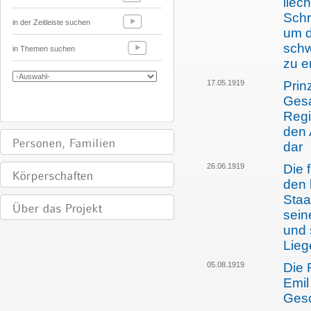
liec
Schr
in der Zeitleiste suchen
um d
schw
in Themen suchen
zu e
17.05.1919
Prin
Gesa
Regi
den 
dar
26.06.1919
Die 
den 
Staa
sein
und 
Lieg
05.08.1919
Die 
Emil
Gesc