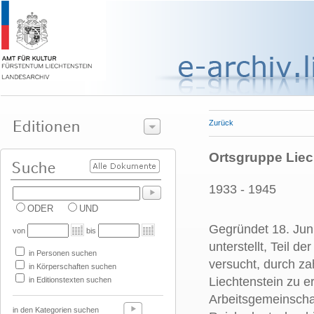
Zurück
Ortsgruppe Lie
1933 - 1945
ODER
UND
Gegründet 18. Ju
von
bis
unterstellt, Teil 
in Personen suchen
versucht, durch za
in Körperschaften suchen
Liechtenstein zu e
in Editionstexten suchen
Arbeitsgemeinschaf
in den Kategorien suchen