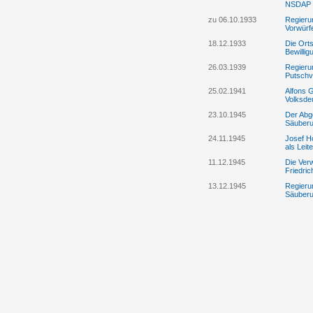
NSDAP b
zu 06.10.1933
Regieru
Vorwürf
18.12.1933
Die Ort
Bewillig
26.03.1939
Regieru
Putschv
25.02.1941
Alfons G
Volksde
23.10.1945
Der Abge
Säuberu
24.11.1945
Josef Ho
als Lei
11.12.1945
Die Ver
Friedri
13.12.1945
Regieru
Säuberu