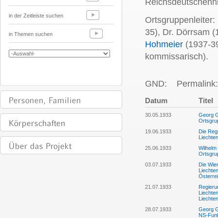
Reichsdeutschenhil
in der Zeitleiste suchen
Ortsgruppenleiter:
35), Dr. Dörrsam (
in Themen suchen
Hohmeier
(1937-39
kommissarisch).
GND:
Permalink:
Datum
Titel
30.05.1933
Georg G
Ortsgru
19.06.1933
Die Reg
Liechte
25.06.1933
Wilhelm 
Ortsgru
03.07.1933
Die Wie
Liechte
Österrei
21.07.1933
Regieru
Liechte
Liechte
28.07.1933
Georg G
NS-Funk